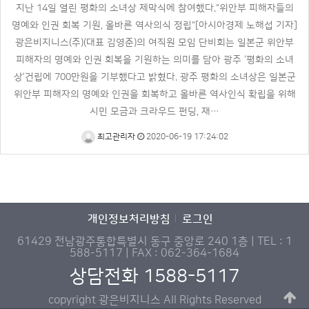
지난 14일 열린 평화의 소녀상 제막식에 참여했다."위안부 피해자들의
명예와 인권 회복 기원, 올바른 역사의식 정립"[아시아경제 노해섭 기자]
광은비지니스(주)(대표 김영준)의 여직원 모임 단비회는 일본군 위안부
피해자의 명예와 인권 회복을 기원하는 의미를 담아 광주 ‘평화의 소녀
상’건립에 700만원을 기부했다고 밝혔다. 광주 평화의 소녀상은 일본군
위안부 피해자의 명예와 인권을 회복하고 올바른 역사인식 확립을 위해
시민 모금과 크라우드 펀딩, 재…
최고관리자
2020-06-19 17:24:02
개인정보처리방침
로그인
61429 전남광주통합특별시 동구 중앙로 240 1층 | TEL : 1
588-5117 | FAX : 062-364-1684
상담전화 1588-5117
copyright 광은비지니스 All Rights Reserved