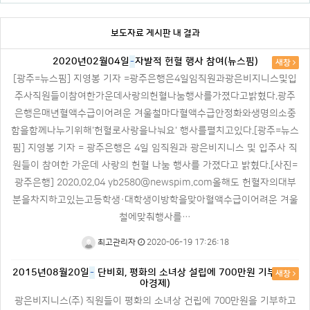
보도자료 게시판 내 결과
2020년02월04일
-
자발적 헌혈 행사 참여(뉴스핌)
새창
[광주=뉴스핌] 지영봉 기자 =광주은행은4일임직원과광은비지니스및입
주사직원들이참여한가운데사랑의헌혈나눔행사를가졌다고밝혔다.광주
은행은매년혈액수급이어려운 겨울철마다혈액수급안정화와생명의소중
함을함께나누기위해'헌혈로사랑을나눠요' 행사를펼치고있다.[광주=뉴스
핌] 지영봉 기자 = 광주은행은 4일 임직원과 광은비지니스 및 입주사 직
원들이 참여한 가운데 사랑의 헌혈 나눔 행사를 가졌다고 밝혔다.[사진=
광주은행] 2020.02.04 yb2580@newspim.com올해도 헌혈자의대부
분을차지하고있는고등학생·대학생이방학을맞아혈액수급이어려운 겨울
철에맞춰행사를…
최고관리자
2020-06-19 17:26:18
2015년08월20일
-
단비회, 평화의 소녀상 설립에 700만원 기부(아시
새창
아경제)
광은비지니스(주) 직원들이 평화의 소녀상 건립에 700만원을 기부하고