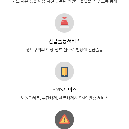
카드 지문 등을 이용 사전 등록된 인원만 출입할 수 있도록 통제
긴급출동서비스
경비구역의 이상 신호 접수로 현장에 긴급출동
SMS서비스
노(NO)세트, 무단해제, 세트해제시 SMS 발송 서비스