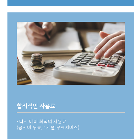
합리적인 사용료
타사 대비 최적의 사용료
(공사비 무료, 1개월 무료서비스)