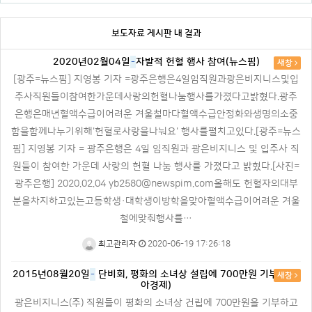
보도자료 게시판 내 결과
2020년02월04일
-
자발적 헌혈 행사 참여(뉴스핌)
새창
[광주=뉴스핌] 지영봉 기자 =광주은행은4일임직원과광은비지니스및입
주사직원들이참여한가운데사랑의헌혈나눔행사를가졌다고밝혔다.광주
은행은매년혈액수급이어려운 겨울철마다혈액수급안정화와생명의소중
함을함께나누기위해'헌혈로사랑을나눠요' 행사를펼치고있다.[광주=뉴스
핌] 지영봉 기자 = 광주은행은 4일 임직원과 광은비지니스 및 입주사 직
원들이 참여한 가운데 사랑의 헌혈 나눔 행사를 가졌다고 밝혔다.[사진=
광주은행] 2020.02.04 yb2580@newspim.com올해도 헌혈자의대부
분을차지하고있는고등학생·대학생이방학을맞아혈액수급이어려운 겨울
철에맞춰행사를…
최고관리자
2020-06-19 17:26:18
2015년08월20일
-
단비회, 평화의 소녀상 설립에 700만원 기부(아시
새창
아경제)
광은비지니스(주) 직원들이 평화의 소녀상 건립에 700만원을 기부하고