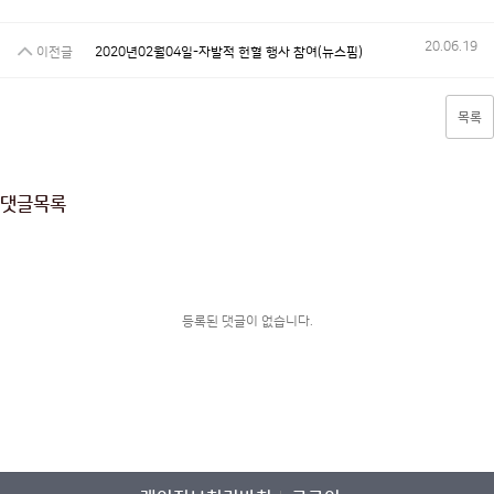
20.06.19
이전글
2020년02월04일-자발적 헌혈 행사 참여(뉴스핌)
목록
댓글목록
등록된 댓글이 없습니다.