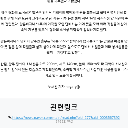
원을 기부했다고 밝혔다.
광주 평화의 소녀상은 일본군 위안부 피해자의 명예와 인권을 회복하고 올바른 역사인식 확
립을 위해 시민 모금과 크라우드 펀딩, 재능 기부 등을 통해 지난 14일 광주시청 앞 시민의 숲
에 건립됐다. 광은비지니스(주)의 여직원 모임 단비회는 이에 뜻을 모아 여러 직원들의 참여
속에 기부를 했으며, 평화의 소녀상 제막식에 참석하기도 했다.
광은비지니스 단비회 남주연 총무는 “아픈 역사가 반복되지 않기를 바라는 간절한 마음을 담
아 뜻 깊은 일에 직원들과 함께 참여하게 되었다. 앞으로도 단비회 회원들과 여러 봉사활동을
펼쳐 나가겠다”고 말했다.
한편, 광주 평화의 소녀상은 가로 290
cm
, 세로 140
cm
, 높이 150
cm
로 타 지역의 소녀상과
는 달리 일어서 있는 모습으로 제작되었으며, 소극적 자세가 아닌 사람다운 세상을 향해 나아
가고 있는 모습이 특징이다.
노해섭 기자
nogary
@
관련링크
https://news.naver.com/main/read.nhn?oid=277&aid=0003567392
3163회 연결