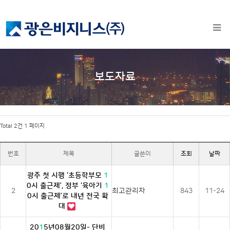
보도자료
Total 2건
1 페이지
번호
제목
글쓴이
조회
날짜
광주 첫 시행 ‘초등학부모
1
0시 출근제’, 정부 ‘육아기
1
2
최고관리자
843
11-24
0시 출근제’로 내년 전국 확
대
20
1
5년08월20일- 단비