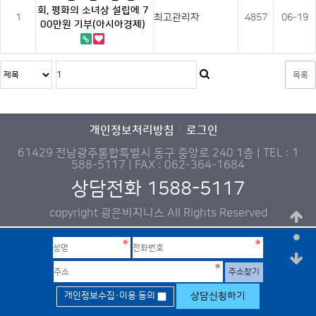
회, 평화의 소녀상 설립에 7
1
최고관리자
4857
06-19
00만원 기부(아시아경제)
목록
개인정보처리방침
로그인
61429 전남광주통합특별시 동구 중앙로 240 1층 | TEL : 1
588-5117 | FAX : 062-364-1684
상담전화 1588-5117
copyright 광은비지니스 All Rights Reserved
주소찾기
개인정보수집·이용 동의
상담신청하기